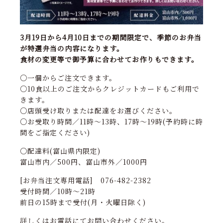
3月19日から4月10日までの期間限定で、季節のお弁当
が特選弁当の内容になります。
食材の変更等で御予算に合わせてお作りもできます。
○一個からご注文できます。
○10食以上のご注文からクレジットカードもご利用で
きます。
○店頭受け取りまたは配達をお選びください。
○お受取り時間／11時～13時、17時～19時(予約時に時
間をご指定ください)
○配達料(富山県内限定)
富山市内／500円、富山市外／1000円
[お弁当注文専用電話] 076-482-2382
受付時間／10時～21時
前日の15時まで受付(月・火曜日除く)
詳しくはお電話にてお問い合わせください。